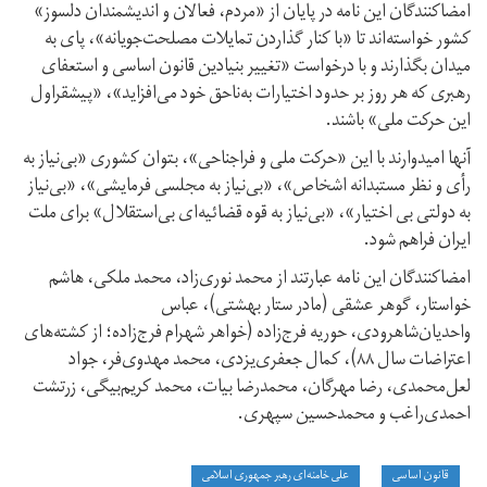
امضاکنندگان این نامه در پایان از «مردم، فعالان و اندیشمندان دلسوز»
کشور خواسته‌اند تا «با کنار گذاردن تمایلات مصلحت‌جویانه‌»، پای به
میدان بگذارند و با درخواست «تغییر بنیادین قانون اساسی و استعفای
رهبری که هر روز بر حدود اختیارات به‌ناحق خود می‌افزاید»، «پیشقراول
این حرکت ملی» باشند.
آنها امیدوارند با این «حرکت ملی و فراجناحی‌»، بتوان کشوری «بی‌نیاز به
رأی و نظر مستبدانه اشخاص»، «بی‌نیاز به مجلسی فرمایشی»، «بی‌نیاز
به دولتی بی اختیار»، «بی‌نیاز به قوه قضائیه‌ای بی‌استقلال» برای ملت
ایران فراهم شود.
امضاکنندگان این نامه عبارتند از محمد نوری‌زاد، محمد ملکی، هاشم
خواستار، گوهر عشقی (مادر ستار بهشتی)، عباس
واحدیان‌شاهرودی، حوریه فرج‌زاده (خواهر شهرام فرج‌زاده؛ از کشته‌های
اعتراضات سال ۸۸)، کمال جعفری‌یزدی، محمد مهدوی‌فر، جواد
لعل‌محمدی، رضا مهرگان، محمدرضا بیات، محمد کریم‌بیگی، زرتشت
احمدی‌راغب و محمدحسین سپهری.
قانون اساسی
علی خامنه‌ای رهبر جمهوری اسلامی