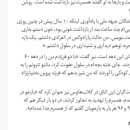
ت و بارها به او گفتند همسرت نیز بازداشت شده است. روشن
محمدرضا شفیع‌زاده، مسئول سازمان دانشجویان و دانش‌آموختگان جبهه ملی با یادآوری اینکه ۱۰ سال پیش در چنین روزی
ویی‌ام چند ساعت بعد از بازداشت خونی بود، خون دستم جاری
‌گفت بنویس. من حالت پارادوکس در انفرادی داشتم، یک بازه
تجربه توهم دیداری و شنیداری در سلول داشتم.»
بانو صابری که در دهه ۶۰ بازداشت شده و از خانواده اعدام شدگان این دهه است، نیز گفت: «با دو فرزندم من را در دهه ۶۰
ند، جای ختنه بچه‌ام در سلول عفونت کرد، مانتو تترونم را به
 کودکی را آوردند که من شیر بدهم که فرزند پروین بختیارنژاد
ایت‌گران این اتاق در کلاب‌هاوس نیز عنوان کرد که «بازجو در
یی نشدم، همسرم را تهدید به تجاوز کردند، در دو بار دیگر هم که