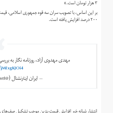
۳ هزار تومان است.»
۲۰۰ درصد افزایش یافته است.
مهدی مهدوی آزاد، روزنامه نگار به بررسی
m/jMExgKJOi4
— ايران اينترنشنال (@IranIntl)
انتشار شبانه خبر افزایش قیمت بنزین موجب تشکیل صف‌های طول