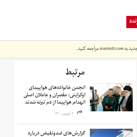
ده
دید به
iranintl.com
مراجعه کنید.
مرتبط
انجمن خانواده‌های هواپیمای
اوکراینی: مقصران و عاملان اصلی
انهدام هواپیما از دم تبرئه شدند
۹ شهریور ۱۴۰۰
گزارش‌های ضدونقیض درباره