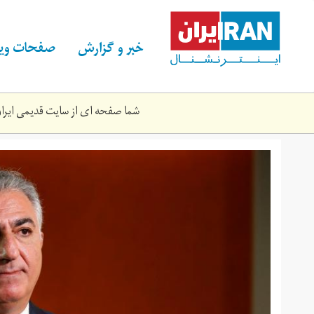
Skip
to
main
خبر و گزارش
صفحات ویژ
content
شما صفحه ای از سایت قدیمی ایران 
2018-
01-
2657_rc1d66bc1e40_rtrmadp_3_iran-
rallies-
monarchy_0.jpg