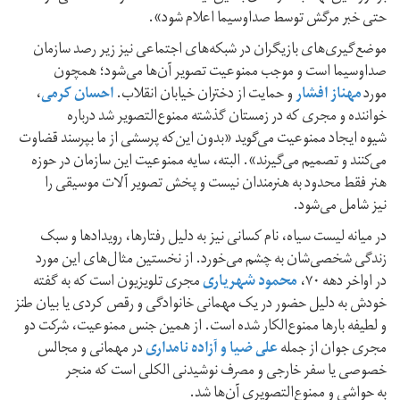
حتی خبر مرگش توسط صداوسیما اعلام شود».
موضع‌گیری‌های بازیگران در شبکه‌های اجتماعی نیز زیر رصد سازمان
صداوسیما است و موجب ممنوعیت تصویر آن‌ها می‌شود؛‌ همچون
مورد
مهناز افشار
و حمایت از دختران خیابان انقلاب.
احسان کرمی
،
خواننده و مجری که در زمستان گذشته ممنوع‌التصویر شد درباره
شیوه ایجاد ممنوعیت می‌گوید «بدون این‌که پرسشی از ما بپرسند قضاوت
می‌کنند و تصمیم می‌گیرند». البته، سایه ممنوعیت این سازمان در حوزه
هنر فقط محدود به هنرمندان نیست و پخش تصویر آلات موسیقی را
نیز شامل می‌شود.
در میانه لیست سیاه، نام کسانی نیز به دلیل رفتارها، رویدادها و سبک
زندگی شخصی‌‌‌شان به چشم می‌خورد. از نخستین مثال‌های این مورد
در اواخر دهه ۷۰،
محمود شهریاری
مجری تلویزیون است که به گفته
خودش به دلیل حضور در یک مهمانی خانوادگی و رقص کردی یا بیان طنز
و لطیفه بارها ممنوع‌الکار شده است. از همین جنس ممنوعیت،‌ شرکت دو
مجری جوان از جمله
علی ضیا و آزاده نامداری
در مهمانی و مجالس
خصوصی یا سفر خارجی و مصرف نوشیدنی الکلی است که‌ منجر
به حواشی و ممنوع‌التصویری آن‌ها شد.