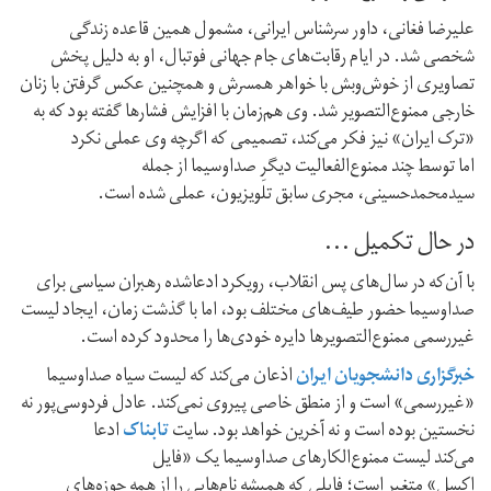
علیرضا فغانی، داور سرشناس ایرانی، مشمول همین قاعده زندگی
شخصی شد. در ایام رقابت‌های جام جهانی فوتبال،‌ او به‌ دلیل پخش
تصاویری از خو‌ش‌و‌بش با خواهر همسرش و همچنین عکس گرفتن با زنان
خارجی ممنوع‌التصویر شد. وی هم‌زمان با افزایش فشارها گفته بود که به
«ترک ایران» نیز فکر می‌کند،‌ تصمیمی که اگرچه وی عملی نکرد
اما توسط چند ممنوع‌الفعالیت دیگرِ صداوسیما از جمله
سیدمحمدحسینی، مجری سابق تلویزیون، عملی شده است.
در حال تکمیل ...
با آن‌که در سال‌های پس انقلاب،‌ رویکرد ادعا‌شده رهبران سیاسی برای
صدا‌و‌سیما حضور طیف‌های مختلف بود، اما با گذشت زمان، ایجاد لیست
غیررسمی ممنوع‌التصویرها دایره خودی‌ها را محدود کرده است.
خبرگزاری دانشجویان ایران
اذعان می‌کند که لیست سیاه صداوسیما
«غیررسمی» است و از منطق خاصی پیروی نمی‌کند. عادل فردوسی‌پور نه
نخستین بوده است و نه آخرین خواهد بود. سایت
تابناک
ادعا
می‌کند لیست ممنوع‌الکارهای صدا‌و‌سیما یک «فایل
اکسل» متغیر است؛‌ فایلی که همیشه نام‌هایی را از همه حوزه‌های