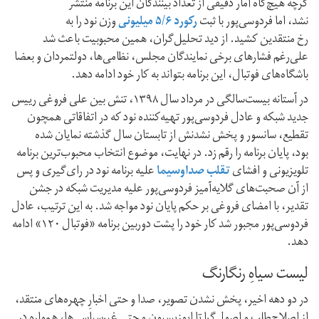
گرچه هیچ‌گاه آمار دقیقی از تعداد بینندگان این برنامه منتشر
نشد،‌ اما فردوسی‌پور با ثبت
رکورد ۵/۶ میلیونی
وزن نود را به
رخ منتقدین کشید. از دید تحلیل‌گران، همین محبوبیت باعث شد
علی‌رغم فشارهای برخی نمایندگان مجلس، نظامی‌ها،‌ دولتمردان و بعضا
باشگاه‌های فوتبال، این برنامه بتواند به کار خود ادامه دهد.
در آستانه بیست‌سالگی در مرداد سال ۱۳۹۸، تنش بین علی فروغی رییس
جدید شبکه و عادل فردوسی‌پور تهیه‌کننده نود که در اتفاقاتی همچون
تقطیع، ‌سانسور و پخش نشدنش از تابستان سال گذشته نمایان شده
بود،‌ پایان برنامه را رقم زد. در نهایت،‌ موضوع انتخاب محبوب‌ترین برنامه
تلویزیونی و افشای
تقلب صداوسیما
علیه برنامه نود در رای‌گیری و پس
از آن صحبت‌های گلایه‌آمیز فردوسی‌پور علیه مدیریت شبکه در جشن
تقدیر، با امضای فروغی بر حکم پایان نود مواجه شد. به این ترتیب، عادل
فردوسی‌پور مجبور شد کار خود را پشت دوربین برنامه «فوتبال ۱۲۰» ادامه
دهد.
لیست سیاهِ رنگارنگ
در دو دهه اخیر،‌ پخش نشدن تصویر، صدا و حتی اخبارِ چهره‌های منتقد،
از اصلاح‌طلب و اصول‌گرا تا اپوزیسیون و حتی غیرسیاسی‌ها،‌ همواره در