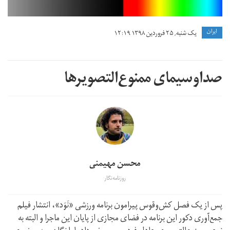
ايران
یک شنبه, ۲۵ فروردین ۱۳۹۸ ۱۲:۱۹
صدا‌و‌سیمای ممنوع‌التصویرها
محسن مهیمنی
روزنامه‌نگار
پس از یک فصل کش‌و‌قوس پیرامون برنامه ورزشی «نَوَد»، انتشار فیلم
جمع‌آوری دکور این برنامه در فضای مجازی از پایان این ماجرا و البته به