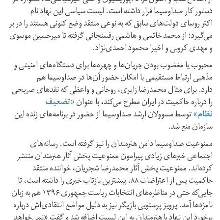
دستور کار صداوسیما قرار داشته است. لیست سیاسی این نهاد نام
اکثر روسای دولت‌های سابق که به نوعی منتقد وضع کنونی هستند را در بر
می‌گیرد: از محمد خاتمی و هاشمی رفسنجانی گرفته تا میرحسین موسوی
و مهدی کروبی و اخیرا محمود احمدی‌نژاد.
محبوب یا مغضوب بودن جریان‌ها و چهره‌ها برای دستگاه‌های امنیتی و
مذهبی ارتباط مستقیمی با امکان حضور آن‌ها در صداوسیما هم
دارد. برای مثال محمدرضا زایری،‌ روحانی و واعظی که نقدهای صریحی
را درباره حاکمیت در ایران مطرح می‌کند،‌ با عنوان
«تضعیف
نظام»
توسط مسوولان ارشد صداوسیما از حضور در برنامه‌های زنده این
سازمان منع شد.
ممنوعیت صداوسیما دامن هنرمندان را نیز گرفته است. رسانه‌های
اجتماعی خبرهای زیادی پیرامون ممنوعیت پخش آثار هنرمندان منتشر
کرده‌اند. ممنوعیت پخش آثار محمدرضا شجریان، خواننده منتقد
حاکمیت پس از اعتراضات ۸۸،‌ بیشترین بازتاب‌ خبری را داشته است،‌ تا
جایی‌که حتی در مناظره‌های انتخابات ریاست جمهوری ۱۳۹۶ هم به زبان
نامزدها آمد. پرویز پرستویی بازیگر نیز به دلیل مواضع انتقادی‌اش درباره
برخورد این نهاد با هنرمندان به این لیست اضافه شد و گفت «نمی‌خواهد