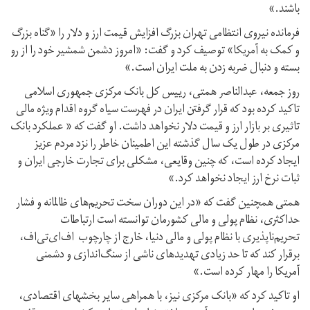
باشند.»
فرمانده نیروی انتظامی تهران بزرگ افزایش قیمت ارز و دلار را «گناه بزرگ
و کمک به آمریکا» توصیف کرد و گفت: «امروز دشمن شمشیر خود را از رو
بسته و دنبال ضربه زدن به ملت ایران است.»
روز جمعه، عبدالناصر همتی، رییس کل بانک مرکزی جمهوری اسلامی
تاکید کرده بود که قرار گرفتن ایران در فهرست سیاه گروه اقدام ویژه مالی
تاثیری بر بازار ارز و قیمت دلار نخواهد داشت. او گفت که « عملکرد بانک
مرکزی در طول یک سال گذشته این اطمینان خاطر را نزد مردم عزیز
ایجاد کرده است، که چنین وقایعی، مشکلی برای تجارت خارجی ایران و
ثبات نرخ ارز ایجاد نخواهد کرد.»
همتی همچنین گفت که «در این دوران سخت تحریم‌های ظالمانه و فشار
حداکثری، نظام پولی و مالی کشورمان توانسته است ارتباطات
تحریم‌ناپذیری با نظام پولی و مالی دنیا، خارج از چارچوب اف‌ای‌تی‌اف،
برقرار کند که تا حد زیادی تهدیدهای ناشی از سنگ‌اندازی و دشمنی
آمریکا را مهار کرده است.»
او تاکید کرد که «بانک مرکزی نیز، با همراهی سایر بخشهای اقتصادی،