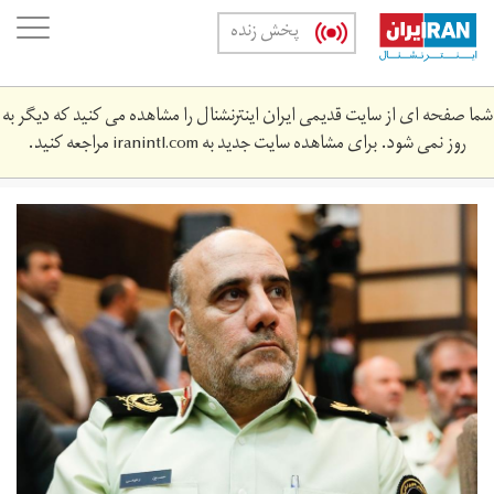
Skip
oggle
پخش زنده
to
ation
main
content
شما صفحه ای از سایت قدیمی ایران اینترنشنال را مشاهده می کنید که دیگر به
روز نمی شود. برای مشاهده سایت جدید به
iranintl.com
مراجعه کنید.
n3508716-
5978380.jpg