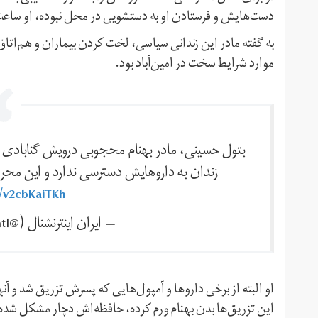
دست‌هایش و فرستادن او به دستشویی در محل نبوده، او ساع
به گفته مادر این زندانی سیاسی، لخت کردن بیماران و هم‌اتاق 
موارد شرایط سخت در امین‌آباد بود.
بتول حسینی، مادر بهنام محجوبی درویش گنابادی زند
زندان به داروهایش دسترسی ندارد و این مح
m/v2cbKaiTKh
— ايران اينترنشنال (@IranIntl)
او البته از برخی داروها و آمپول‌هایی که پسرش تزریق شد و آن
این تزریق‌ها بدن بهنام ورم کرده، حافظه‌اش دچار مشکل ش