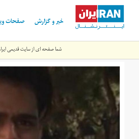
Skip
to
main
خبر و گزارش
صفحات ویژ
content
شما صفحه ای از سایت قدیمی ایران 
_behnam_mahjoobi.jpeg