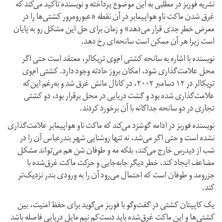
نشریه فوربز در مطلبی به این موضوع پرداخته و نویسنده تاکید می‌کند که
غرق شدن ماکت ناو هواپیمابر در آن نقطه «عبور‌و‌مرور کشتی‌ها را در
معرض خطر جدی قرار می‌دهد» و زمان برای حل این مشکل رو به پایان
است زیرا هر آن ممکن است سانحه‌ای رخ دهد.
نویسنده با اشاره به سانحه کشتی ام‌وی تریکالر، معتقد است حتی اگر
محل علامت‌گذاری شود، امکان بروز حادثه وجود دارد. کشتی ام‌وی
تریکالر در ۱۲ دسامبر ۲۰۰۲، در کانال مانش غرق شد و به‌رغم این‌که
علامت‌گذاری شده بود و گشت دریایی در محل برقرار بود، دو کشتی
تجاری در دو سانحه جداگانه با آن برخورد کردند.
نویسنده فوربز در ادامه گوشزد می‌کند که ماکت ناو هواپیمابر علامت‌گذاری
نشده است و حتی اگر می‌شد، نه تنها روشنایی شهر بندرعباس آن را در
شب از دیدرس خارج می‌کند، بلکه مه و طوفان شن هم می‌تواند مشکل
مضاعف ایجاد کند. خطر دیگر جابه‌جایی و حرکت ماکت غرق‌شده با
جزر‌و‌مد و طوفان است که احتمال می‌رود آن را به ورودی بندر نزدیک‌تر
کند.
یک کاپیتان کشتی در گفت‌و‌گو با فوربز می‌گوید برای حفظ امنیت، بین
کشتی‌ها و این ماکت غرق‌شده باید دست‌کم نیم مایل دریایی فاصله باشد