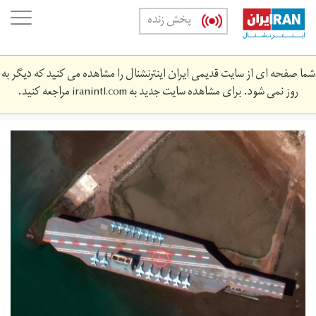
Skip
oggle
پخش زنده
to
ation
main
content
شما صفحه ای از سایت قدیمی ایران اینترنشنال را مشاهده می کنید که دیگر به
روز نمی شود. برای مشاهده سایت جدید به
iranintl.com
مراجعه کنید.
persian-
gulf-
tensions.jpg