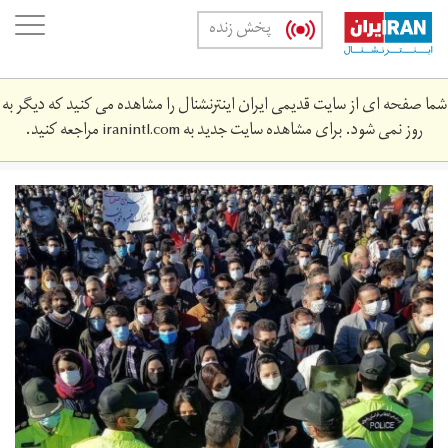
Skip
oggle
پخش زنده
to
ation
main
content
شما صفحه ای از سایت قدیمی ایران اینترنشنال را مشاهده می کنید که دیگر به
روز نمی شود. برای مشاهده سایت جدید به
iranintl.com
مراجعه کنید.
shajarian-
566464.jpg