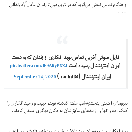
او هنگام تماس تلفنی می‌گوید که در «زیرزمین» زندان عادل‌آباد زندانی
است.
فایل صوتی آخرین تماس نوید افکاری از زندان که به دست
pic.twitter.com/IE9ARyPXX4
ایران اینترنشنال رسیده است
September 14, 2020
— ايران اينترنشنال (@IranIntl)
نیروهای امنیتی پنجشنبه‌شب هفته گذشته نوید، حبیب و وحید افکاری را
کتک زده‌‌ و آنها را از بندهای سابق‌شان به مکان دیگری منتقل کردند.
نوید افکاری، از معترضان مرداد ۹۷ در شیراز، روز شنبه ۲۲ شهریور اعدام