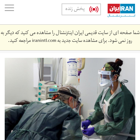
Skip
oggle
پخش زنده
to
ation
main
content
شما صفحه ای از سایت قدیمی ایران اینترنشنال را مشاهده می کنید که دیگر به
روز نمی شود. برای مشاهده سایت جدید به
iranintl.com
مراجعه کنید.
2020-
07-
101701_rc2xmh9085cb_rtrmadp_3_health-
coronavirus-
britain-
longterm.jpg