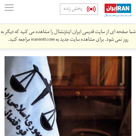
Skip
oggle
پخش زنده
to
ation
main
content
شما صفحه ای از سایت قدیمی ایران اینترنشنال را مشاهده می کنید که دیگر به
روز نمی شود. برای مشاهده سایت جدید به
iranintl.com
مراجعه کنید.
19463942_303.jpg