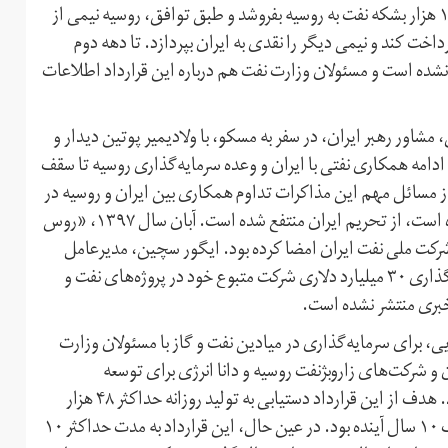
ایران و وزیر انرژی روسیه حاصل شد، قرار شد ایران روزانه ۱۰۰ هزار بشکه نفت به روسیه بفروشد و طبق توافق، روسیه نیمی از
خت کند و نیمی دیگر را نقدی به ایران بپردازد. تا دهه دوم
شده است و مسئولان وزارت نفت هم درباره این قرارداد اطلاعات
، مشاور رهبر ایران، در سفر به مسکو، با ولادیمیر پوتین دیدار و
ه ادامه همکاری نفتی با ایران و وعده سرمایه‌گذاری روسیه تا سقف
کی از مسائل مهم این مذاکرات تداوم همکاری بین ایران و روسیه در
سوریه بود. روسیه با این‌که مخالف تحریم یک‌جانبه ایران بوده است، از تحریم ایران منتفع شده است. آبان سال ۱۳۹۷، «روس
شرکت ملی نفت ایران امضا کرده بود. ایگور سچین، مدیر‌عامل
«روس نفت»، پس از امضای این نقشه راه با ایران، از سرمایه‌گذاری ۳۰ میلیارد دلاری شرکت متبوع خود در پروژه‌های نفت و
 خبری منتشر نشده است.
ی، برای سرمایه‌گذاری در میادین نفت و گاز با مسئولان وزارت
 ۱۳۹۶، شرکت ملی نفت ایران و شرکت‌های زاروبژنفت روسیه و دانا انرژی برای توسعه
میدان‌های مشترک نفتی آبان و پایدار غرب قرارداد امضا کردند. هدف از این قرارداد دستیابی به تولید روزانه حداکثر ۴۸ هزار
بشکه نفت و تولید تجمعی اضافی حدود ۶۷ میلیون بشکه ظرف ۱۰ سال آینده بود. در عین حال، این قرارداد به مدت حداکثر ۱۰