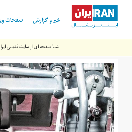
Skip
to
main
خبر و گزارش
صفحات ویژ
content
شما صفحه ای از سایت قدیمی ایران 
nwyd_10.jpg