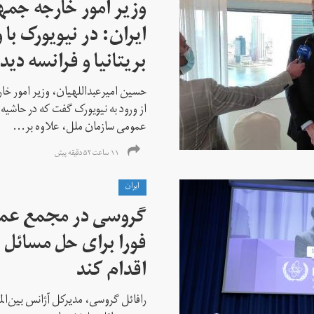
وزیر امور خارجه جم
ایران: در نیویورک با 
بریتانیا و فرانسه دید
حسین امیرعبداللهیان، وزیر امور خ
از ورود به نیویورک گفت که در حاشی
عمومی سازمان ملل، علاوه بر...
۱۱ ساعت ۵۲ دقیقه پیش
ايران
گروسی در مجمع عمو
فورا برای حل مسائل خ
اقدام کند
رافائل گروسی، مدیرکل آژانس بین‌الملل