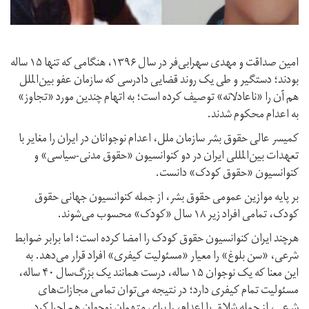
امین صداقت و مهدی سهرابی‌فر در سال ۱۳۹۶، هنگامی که تنها ۱۵ ساله
بودند؛ دستگیر و طی یک روند قضایی دادرسی که سازمان عفو بین‌الملل
هم آن را «ناعادلانه» توصیف کرده است؛ به اتهام چندین مورد «تجاوز»
به اعدام محکوم شدند.
کمیسر عالی حقوق بشر سازمان ملل، اعدام نوجوانان در ایران را مغایر با
تعهدات بین‌المللی ایران در دو کنوانسیون «حقوق مدنی-سیاسی» و
کنوانسیون «حقوق کودک» دانست.
بر پایه موازین عمومی حقوق بشر، از جمله کنوانسیون جهانی حقوق
کودک، تمامی افراد زیر ۱۸ سال «کودک» محسوب می‌شوند.
هرچند ایران کنوانسیون حقوق کودک را امضا کرده است؛ اما برابر ضوابط
شرعی، «سن بلوغ» را معیار «مسئولیت کیفری» افراد قرار می‌دهد. به
این معنا که یک نوجوان ۱۵ ساله، درست همانند یک بزرگ‌سال ۴۰ ساله،
مسئولیت تمام کیفری دارد؛ در نتیجه می‌‌توان تمامی مجازات‌های
شرعی، از جمله شلاق یا اعدام، را برای متهمان نوجوان هم اجرا کرد.