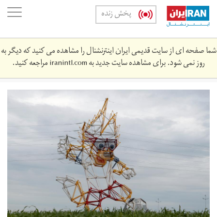
Skip
oggle
پخش زنده
to
ation
main
content
شما صفحه ای از سایت قدیمی ایران اینترنشنال را مشاهده می کنید که دیگر به
روز نمی شود. برای مشاهده سایت جدید به
iranintl.com
مراجعه کنید.
2018-
06-
153211_rc1544e23bd0_rtrmadp_3_soccer-
worldcup-
mascot.jpg