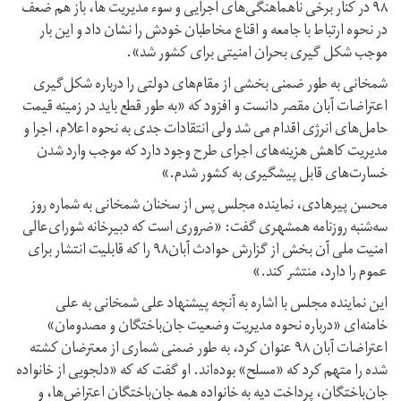
۹۸ در کنار برخی ناهماهنگی‌های اجرایی و سوء مدیریت ها، باز هم ضعف
در نحوه ارتباط با جامعه و اقناع مخاطبان خودش را نشان داد و این بار
موجب شکل گیری بحران امنیتی برای کشور شد».
شمخانی به طور ضمنی بخشی از مقام‌های دولتی را درباره شکل‌گیری
اعتراضات آبان مقصر دانست و افزود که «به طور قطع باید در زمینه قیمت
حامل‌های انرژی اقدام می شد ولی انتقادات جدی به نحوه اعلام، اجرا و
مدیریت کاهش هزینه‌های اجرای طرح وجود دارد که موجب وارد شدن
خسارت‌های قابل پیشگیری به کشور شدم.»
محسن پیرهادی، نماینده مجلس پس از سخنان شمخانی به شماره روز
سه‌شنبه روزنامه همشهری گفت: «ضروری است که دبیرخانه شورای‌عالی
امنیت ملی آن بخش از گزارش حوادث آبان۹۸ را که قابلیت انتشار برای
عموم را دارد، منتشر کند.»
این نماینده مجلس با اشاره به آنچه پیشنهاد علی شمخانی به علی
خامنه‌ای «درباره نحوه مدیریت وضعیت جان‌باختگان و مصدومان»
اعتراضات آبان ۹۸ عنوان کرد، به طور ضمنی شماری از معترضان کشته
شده را متهم کرد که «مسلح» بوده‌اند. او گفت که که «دلجویی از خانواده
جان‌باختگان، پرداخت دیه به خانواده همه جان‌باختگان اعتراض‌ها، و