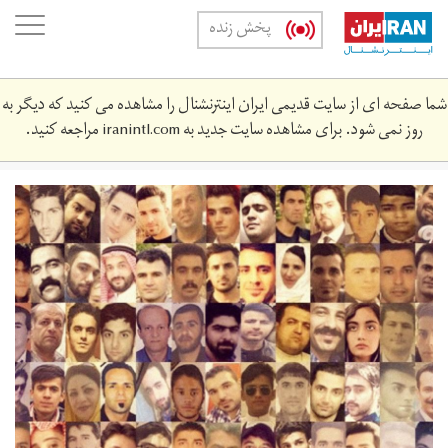
Skip
oggle
پخش زنده
to
ation
main
content
شما صفحه ای از سایت قدیمی ایران اینترنشنال را مشاهده می کنید که دیگر به
روز نمی شود. برای مشاهده سایت جدید به
iranintl.com
مراجعه کنید.
k-
343434_0_20212-
45.jpg