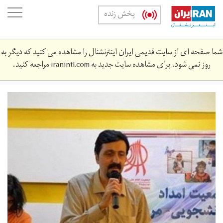
Skip
oggle
پخش زنده
to
ation
main
content
شما صفحه ای از سایت قدیمی ایران اینترنشنال را مشاهده می کنید که دیگر به
روز نمی شود. برای مشاهده سایت جدید به
iranintl.com
مراجعه کنید.
_113666456_eb589d8d-
4dfb-
4003-
8a9a-
133ab10fbea0.jpg