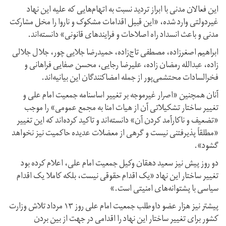
این فعالان مدنی با ابراز تردید نسبت به اتهام‌هایی که علیه این نهاد
غیردولتی وارد شده، «این قبیل اقدامات مشکوک و ناروا را مخل مشارکت
مدنی و باعث انسداد راه اصلاحات و فرایندهای قانونی» دانسته‌اند.
ابراهیم اصغرزاده، مصطفی تاج‌زاده، حمیدرضا جلایی چور، جلال جلالی
زاده، عبدالله رمضان زاده، علیرضا رجایی، محسن صفایی فراهانی و
فخرالسادات محتشمی‌پور از جمله امضاکنندگان این بیانیه‌اند.
آنان همچنین «اصرار غیرموجه بر تغییر اساسنامه جمعیت امام علی و
تغییر ساختار تشکیلاتی آن از هیات امنا به مجمع عمومی» را موجب
«تضعیف و ناکارآمد کردن آن» دانسته‌اند و تاکید کرده‌اند که این تغییر
«مطلقاً پذیرفتنی نیست و گرهی از معضلات عدیده حاکمیت نیز نخواهد
گشود».
دو روز پیش نیز سعید دهقان وکیل جمعیت امام علی، اعلام کرده بود
تغییر ساختار این نهاد «یک اقدام حقوقی نیست، بلکه کاملا یک اقدام
سیاسی با پشتوانه‌های امنیتی است.»
پیشتر نیز هزار عضو داوطلب جمعیت امام علی روز ۱۳ مرداد تلاش وزارت
کشور برای تغییر ساختار این نهاد را اقدامی در جهت از بین بردن