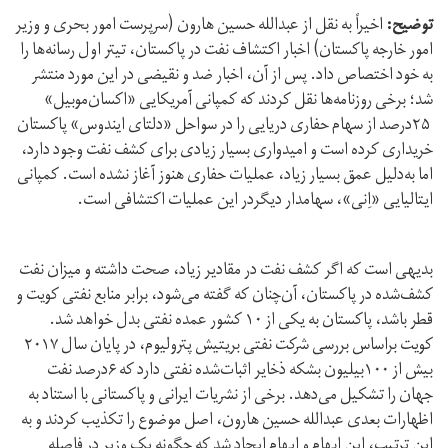
توضیح:
اخیراً به نقل از عبدالله حسین هارون (سرپرست امور بحری و وزیر
امور خارجه پاکستان) اخبار اکتشاف نفت در پاکستان، تیتر اول رسانه‌ها را
به خود اختصاص داد. پس از آن، اخبار ضد و نقیضی در این مورد منتشر
شد؛ برخی روزنامه‌ها نقل کردند که کمپانی آمریکایی «اکسان‌موبیل»
۲۵درصد از سهام حفاری دریایی را در سواحل «دلتای ایندوس» پاکستان
خریداری کرده است و امیدواری بسیار زیادی برای کشف نفت وجود دارد،
اما به‌دلیل عمق بسیار زیاد، عملیات حفاری هنوز آغاز نشده است. کمپانی
ایتالیایی «اِنی»، سهامدار دیگردر این عملیات اکتشافی است.
بدیهی است که اگر کشف نفت در مقادیر زیاد، صحت داشته و میزان نفت
کشف‌شده در پاکستان، آن‌چنان که گفته می‌شود، برابر منابع نفتی کویت و
قطر باشد، پاکستان به یکی از ۱۰ کشور عمده نفتی بدل خواهد شد.
کویت براساس بررسی شرکت نفتی بریتیش پترولیوم، در پایان سال ۲۰۱۷
بیش از ۱۰۰بیلیون بشکه ذخایر اثبات‌شده نفتی دارد که ۶درصد نفت
جهان را تشکیل می‌دهد. برخی از نشریات ایرانی و پاکستانی با استناد به
اظهارات بعدی عبدالله حسین هارون، اصل موضوع را تکذیب کردند و به
این ترتیب، این ابهام و ایهام ایجاد شد که چگونه یک وزیر در فاصله