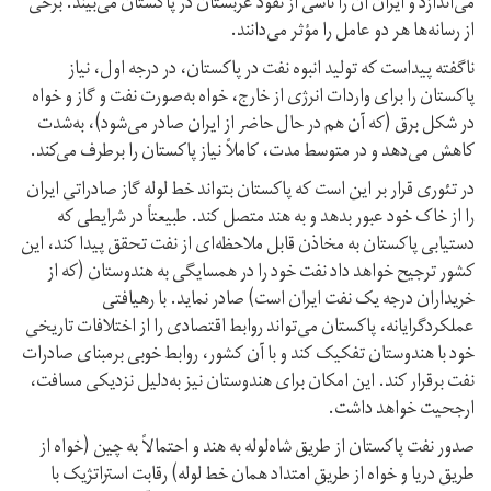
می‌اندازد و ایران آن را ناشی از نفوذ عربستان در پاکستان می‌بیند. برخی
از رسانه‌ها هر دو عامل را مؤثر می‌دانند.
ناگفته پیداست که تولید انبوه نفت در پاکستان، در درجه اول، نیاز
پاکستان را برای واردات انرژی از خارج، خواه به‌صورت نفت و گاز و خواه
در شکل برق (که آن هم در حال حاضر از ایران صادر می‌شود)، به‌شدت
کاهش می‌دهد و در متوسط‌ مدت، کاملاً نیاز پاکستان را برطرف می‌کند.
در تئوری قرار بر این است که پاکستان بتواند خط لوله گاز صادراتی ایران
را از خاک خود عبور بدهد و به هند متصل کند. طبیعتاً در شرایطی که
دستیابی پاکستان به مخاذن قابل ملاحظه‌ای از نفت تحقق پیدا کند، این
کشور ترجیح خواهد داد نفت خود را در همسایگی به هندوستان (که از
خریداران درجه یک نفت ایران است) صادر نماید. با رهیافتی
عملکردگرایانه، پاکستان می‌تواند روابط اقتصادی را از اختلافات تاریخی
خود با هندوستان تفکیک کند و با آن کشور، روابط خوبی برمبنای صادرات
نفت برقرار کند. این امکان برای هندوستان نیز به‌دلیل نزدیکی مسافت،
ارجحیت خواهد داشت.
صدور نفت پاکستان از طریق شاه‌لوله به هند و احتمالاً به چین (خواه از
طریق دریا و خواه از طریق امتداد همان خط لوله) رقابت استراتژیک با