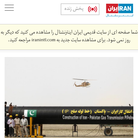
Skip
oggle
پخش زنده
to
ation
main
content
شما صفحه ای از سایت قدیمی ایران اینترنشنال را مشاهده می کنید که دیگر به
روز نمی شود. برای مشاهده سایت جدید به
iranintl.com
مراجعه کنید.
2013-
03-
8231352_gm1e93c09hf01_rtrmadp_3_iran-
pakistan-
gas.jpg