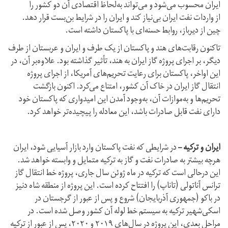
ایران محسوب می‌شود و می‌تواند به‌لحاظ اقتصادی آن دو کشور را
از واردات نفت ایران بی‌نیاز کند و ایران را در شرایط بن‌بست قرار دهد.
چین از دیرباز، روابط حسنه‌ای با پاکستان داشته است.
تاکنون رقابت‌های هند و پاکستان از یک طرف و ایران و عربستان از طرف
دیگر، بر اجرای پروژه گاز ایران به هند، تأثیر گذاشته بود. علاوه‌بر آن، در
این اواخر، پاکستان برای رعایت تحریم‌های آمریکا، از اجرای پروژه
انتقال گاز ایران در خاک آن کشور، امتناع می‌کرد. اکنون بازگشت
تحریم‌ها و به‌موازات آن، به‌وجود آمدن این امیدواری که پاکستان خود
دارای نفت قابل صادرات باشد، این معادله را پیچیده‌تر خواهد کرد.
ایران و ترکیه –
در شرایطی که نفت پاکستان وارد بازار آسیایی شود، ایران
هرچه بیشتر به صادرات نفت و گاز به ترکیه متمایل و وابسته خواهد شد.
این درحالی است که ترکیه در ماه ژوئن سال جاری، پروژه خط انتقال گاز
ترانس آناتولی (تاناپ) را افتتاح کرده است. این پروژه از منطقه شاه دنیز
در باکو (جمهوری آذربایجان) شروع و پس از عبور از گرجستان در
اسکی‌شهیر ترکیه به سیستم خط لوله آن کشور وصل شده است. در
مراحل بعدی، این پروژه در سال‌های ۲۰۱۹ و ۲۰۲۰، پس از عبور از ترکیه