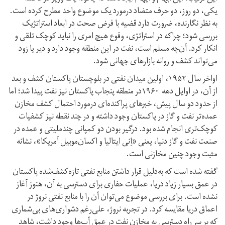
یکی، دو روز، دو حرف متضاد درمورد یک موضوع واحد مطرح کرده است.
به نظر نگارنده، ضرورت دارد قضیه با فرض صحت در ابعاد استراتژیک
بررسی شود؛ چراکه در استراتژی، وقوع هیچ امری را نباید کوچک تلقی و
انکار کرد. آن‌چه مسلم است، نفت در این منطقه وجود دارد و دیر یا زود
می‌تواند کشف و روانه بازارهای جهانی شود.
اواخر سال ۱۹۵۲، اولین میدان نفتی در بلوچستان پاکستان کشف و بعد
از آن، در اوایل دهه ۱۹۶۰در منطقه پنجاب پاکستان نیز نفت پیدا شد؛ اما
از حدود دو سال پیش، خبرهای پراکنده‌ای درمورد احتمال کشف مخازن
عمده‌تر نفت و گاز در پاکستان وجود داشته و در چند نقطه نیز کشفیات
کوچک‌تری انجام شده بود. درگیر بودن دو کمپانی چندملیتی و عمده در
صنعت نفت و گاز دنیا، یعنی «اِنی ایتالیا و اکسان‌موبیل آمریکا»، نشانه
مثبت وجود چنین مخازنی است.
گفته شده است که به‌دلیل قرار داشتن منابع نفتی تازه‌کشف‌شده پاکستان
در عمق بسیار زیاد دریا، عملیات حفاری برای دسترسی به آن، هنوز آغاز
نشده است. برای بررسی موضوع می‌توان آن را با منابع نفتی نروژ در
اعماق دریا مقایسه کرد. در تجربه نروژ، علی‌رغم دشواری‌های بی‌شماری
که بر سر راه دسترسی به مخازن نفت در عمق آب‌ها وجود داشت، شاهد