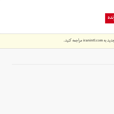
ده
دید به
iranintl.com
مراجعه کنید.