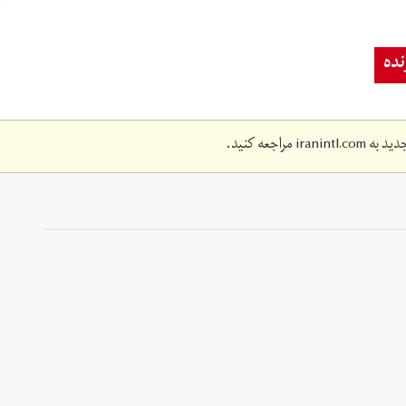
ده
دید به
iranintl.com
مراجعه کنید.