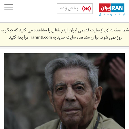
Skip
oggle
پخش زنده
to
ation
main
content
شما صفحه ای از سایت قدیمی ایران اینترنشنال را مشاهده می کنید که دیگر به
روز نمی شود. برای مشاهده سایت جدید به
iranintl.com
مراجعه کنید.
skhndr_fyrwz.jpg