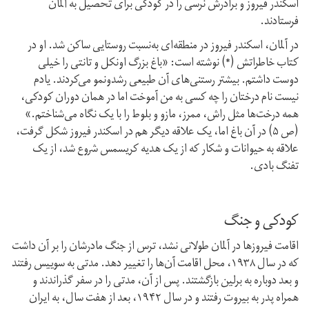
اسکندر فیروز و برادرش نرسی را در کودکی برای تحصیل به آلمان
فرستادند.
در آلمان، اسکندر فیروز در منطقه‌ای به‌نسبت روستایی ساکن شد. او در
کتاب خاطراتش (*) نوشته است: «باغ بزرگ اونکل و تانتی را خیلی
دوست داشتم. بیشتر رستنی‌های آن طبیعی رشد‌و‌نمو می‌کردند. یادم
نیست نام درختان را چه کسی به من آموخت اما در همان دوران کودکی،
همه درخت‌ها مثل راش، ممرز، مازو و بلوط را با یک نگاه می‌شناختم.»
(ص ۵) در آن باغ اما، یک علاقه دیگر هم در اسکندر فیروز شکل گرفت،
علاقه به حیوانات و شکار که از یک هدیه کریسمس شروع شد، از یک
تفنگ بادی.
کودکی و جنگ
اقامت فیروزها در آلمان طولانی نشد، ترس از جنگ مادرشان را بر آن داشت
که در سال ۱۹۳۸، محل اقامت آن‌ها را تغییر دهد. مدتی به سوییس رفتند
و بعد دوباره به برلین بازگشتند. پس از آن، مدتی را در سفر گذراندند و
همراه پدر به بیروت رفتند و در سال ۱۹۴۲، بعد از هفت سال، به ایران