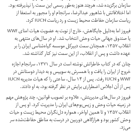
سازمان برگزیده شد، هرچند هنوز به‌طور رسمی این سمت را نپذیرفته بود.
اما اختلافاتش با شاهپور عبدالرضا، سرانجام او را مجبور به استعفا از
ریاست سازمان حفاظت محیط‌ زیست و رد ریاست IUCN کرد.
فیروز اما به‌دلیل جایگاهش، خارج از نوبت به عضویت هیات امنای WWF
یا صندوق جهانی حیات‌ وحش انتخاب شد. او در سال‌های منتهی به
انقلاب ۱۳۵۷، همچنان سمت دبیرکل موسسه گیاه‌شناسی ایران را بر
عهده داشت و پس از انقلاب، از این سمت نیز کنار گذاشته شد.
چنان که در کتاب خاطراتش نوشته است در سال ۱۳۷۱، سرانجام اجازه
خروج از ایران را یافت و با همسرش به سوییس و به دیدار دوستانش در
WWF و IUCN رفت. پس از ۱۴ سال، ساعتی را که هیات مدیریه IUCN
پس از آن اجلاس اضطراری برایش در نظر گرفته بود، به او دادند.
فیروز در سال‌های مدیریتش، علاوه بر تصویب قوانین، چند پژوهش مهم
در زمینه حیات‌ وحش و زیس‌بوم‌های ایران را مدیریت کرد. او پس از
انقلاب ۱۳۵۷ و تا همین اواخر، همواره دل‌نگران محیط‌ زیست و حیات‌
وحش کشور بود و هر‌از‌گاهی دوربین در درست به مناطق حفاظت‌شده سر
می‌زد.