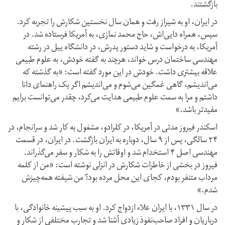
بازگشتند.
در ایران، او به شیراز رفت و همان سال نخستین شکارش را تجربه کرد.
سپس، همراه دایی‌اش، حاج‌ محمد نمازی، به آمریکا فرستاده شد. در
آمریکا، به درخواست و شاید دستور پدرش، در دانشگاه ییل در رشته
مهندسی ساختمان درس خواند، هرچند به گفته خودش، به علوم طبیعی
علاقه بیشتری داشت. خودش در این مورد گفته است: «به گذشته که
می‌اندیشم، گاهی غمگین می‌شوم و می‌اندیشم اگر یک راهنمای دانا
داشتم و مرا به سمت علوم طبیعی هدایت می‌کرد، چقدر می‌توانست برایم
مفیدتر باشد.»
اسکندر فیروز مدتی در آمریکا، در کلرادو، مشغول به کار شد و سرانجام، در
۲۴ سالگی، پس از ۹ سال، دوباره به ایران بازگشت. در ایران، در قسمت
مهندسی اصل ۴ استخدام شد و اوقاتش را به شکار و سفر می‌گذراند.
فیروز در بخشی از خاطرات شکارش در انزلی نوشته است: «من از کلمه
مرداب متنفر بودم، کجای این محل مرده بود؟ من شیفته همه‌چیزش
شدم.»
در سال ۱۳۳۱، با ایران علاء ازدواج کرد. او به سبب پیشینه خانوادگی، با
درباریان و افراد صاحب‌نفوذ زیادی آشنا شد و تجارب مختلفی از شکار و