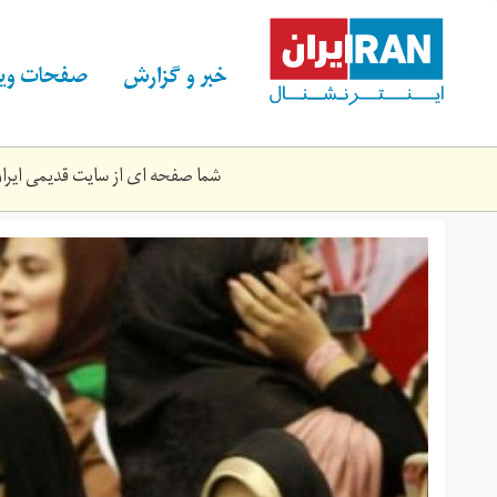
Skip
to
main
خبر و گزارش
صفحات ویژ
content
شما صفحه ای از سایت قدیمی ایران 
l134713301613.jpg