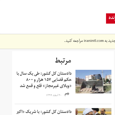
ده
دید به
iranintl.com
مراجعه کنید.
مرتبط
دادستان کل کشور: طی یک سال با
حکم قضایی ۱۵۷ هزار و ۸۰۰
«ویلای غیرمجاز» قلع و قمع شد
۲۰ اسفند ۱۳۹۹
دادستان کل کشور: با شریک «اکبر