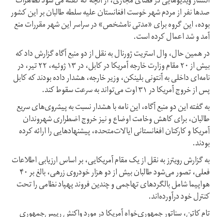
انتشار ویدیوهایی در فضای مجازی، از آنچه که گفته می شود تظاهرات
صدها نفر از مردم شهر خوست افغانستان علیه سلطه طالبان بر این کشور
بوده، این گروه برای «مدتی نامشخص» در سراسر این شهر مقررات منع
آمد و شد اعمال کرده است.
در همین حال، وال استریت ژورنال به نقل از دو منبع آگاه گزارش داد که
بیش از ۲۰ مقام وزارت خارجه آمریکا در کابل، در ۱۳ ژوئیه، ۲۲ تیر، در
نامه‌ای داخلی به آنتونی بلینکن، وزیر خارجه، هشدار داده بودند که کابل
پس از خروج آمریکا در ۳۱ اوت می‌تواند به سرعت سقوط کند.
به گفته این دو منبع آگاه، این نامه با هشدار نسبت به پیشروی‌های سریع
طالبان، برای کاهش وخامت اوضاع و نیز خروج اضطراری شهروندان
آمریکا و کارکنان افغانستانی ایالات‌متحده، پیشنهادهایی را ارائه کرده
بودند.
به گزارش رویترز به نقل از یک مقام‌ آمریکایی، بر اساس ارزیابی اطلاعات
فعلی، تصور می‌شود طالبان بیش از دو هزار خودروی زرهی، بالغ بر ۴۰
هواپیما شامل بالگردهای تهاجمی و چندین فروند پهپاد‌ نظامی را تحت
کنترل خود درآورده‌اند.
تام کاتن، سناتور جمهوری‌خواه آمریکا در مورد واکنش رییس‌جمهوری