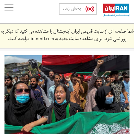
Skip
oggle
پخش زنده
to
ation
main
content
شما صفحه ای از سایت قدیمی ایران اینترنشنال را مشاهده می کنید که دیگر به
روز نمی شود. برای مشاهده سایت جدید به
iranintl.com
مراجعه کنید.
e9lu9ddwubedhig.jpeg