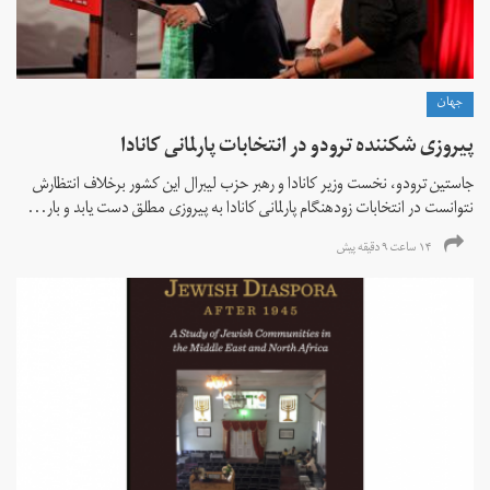
جهان
پیروزی شکننده ترودو در انتخابات پارلمانی کانادا
جاستین ترودو، نخست وزیر کانادا و رهبر حزب لیبرال این کشور برخلاف انتظارش
نتوانست در انتخابات زود‌هنگام پارلمانی کانادا به پیروزی مطلق دست یابد و بار...
۱۴ ساعت ۹ دقیقه پیش