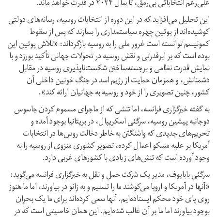
علی‌رغم انتخاباتی بی‌رمق، تا سال ۲۰۲۴ در قدرت خواهد ماند.
این تحلیل می‌افزاید که در این دوره از انتخابات روسیه، رسانه‌های دولتی
کوشیده‌اند از پوتین چهره سیاستمداری را بسازند که پس از سقوط
کمونیسم توانسته است غرور ملی را به روسیه بازگرداند: «تلاش پوتین این
بوده است که بر ابرقدرتی و نقش روسیه در تحولات جهانی تأکید بورزد و با
نمایش قدرت نظامی و برجسته‌ساختن شکست‌ناپذیری روسیه در مقابل
دشمنانش، و همزمان حمایت از رژیم اسد در جنگ خونین داخلی آن
کشور، چنین تصویری را از خود و روسیه به جهانیان ارائه کند».
به گفته خبرگزاری فرانسه، اما تنشی که از ماجرای مسموم کردن جاسوس
دوجانبه پیشین روسیه، سرگئی اسکریپال، در بریتانیا بوجود آمده و
تحریم‌های جدیدی که واشنگتن به‌ خاطر دخالت روس‌ها در انتخابات
آمریکا بر علیه مسکو اعمال کرده، تصویر کشوری منزوی از روسیه را به
وجود آورده است که تنش‌‌های زیادی با کشورهای غربی دارد.
سرگئی بابایوف، مدیر یک شرکت حمل و نقل به خبرگزاری فرانسه می‌گوید:
«آنها در آمریکا و اروپا می‌کوشند ما را تسلیم و به زانو در بیاورند، اما ما هنوز
روی پای خود محکم ایستاده‌ایم. آنها سعی کرده‌اند برای ما یک بحران
بوجود بیاورند اما ما بر آن غالب شده‌ایم. این همان خاصیتی است که در