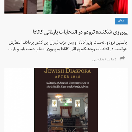
جهان
پیروزی شکننده ترودو در انتخابات پارلمانی کانادا
جاستین ترودو، نخست وزیر کانادا و رهبر حزب لیبرال این کشور برخلاف انتظارش
نتوانست در انتخابات زود‌هنگام پارلمانی کانادا به پیروزی مطلق دست یابد و بار...
۴ ساعت ۸ دقیقه پیش