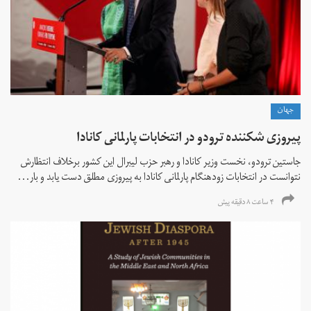
جهان
پیروزی شکننده ترودو در انتخابات پارلمانی کانادا
جاستین ترودو، نخست وزیر کانادا و رهبر حزب لیبرال این کشور برخلاف انتظارش
نتوانست در انتخابات زود‌هنگام پارلمانی کانادا به پیروزی مطلق دست یابد و بار...
۴ ساعت ۸ دقیقه پیش