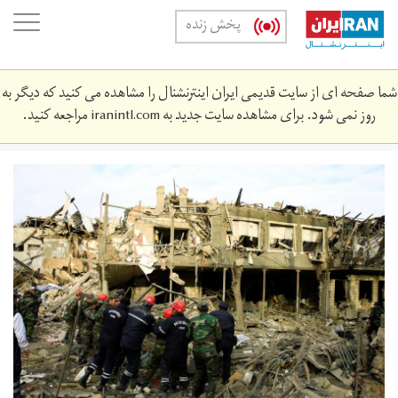
Skip
oggle
پخش زنده
to
ation
main
content
شما صفحه ای از سایت قدیمی ایران اینترنشنال را مشاهده می کنید که دیگر به
روز نمی شود. برای مشاهده سایت جدید به
iranintl.com
مراجعه کنید.
2020-
10-
12446_rc25gj9z5h1l_rtrmadp_3_armenia-
azerbaijan.jpg