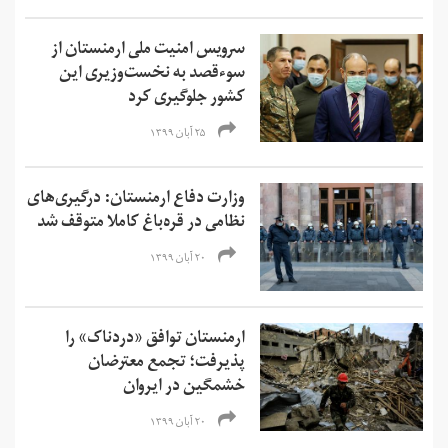
سرویس امنیت ملی ارمنستان از
سوءقصد به نخست‌وزیری این
کشور جلوگیری کرد
۲۵ آبان ۱۳۹۹
وزارت دفاع ارمنستان: درگیری‌های
نظامی در قره‌باغ کاملا متوقف شد
۲۰ آبان ۱۳۹۹
ارمنستان توافق «دردناک» را
پذیرفت؛ تجمع معترضان
خشمگین در ایروان
۲۰ آبان ۱۳۹۹