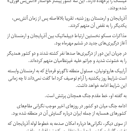
مینسک را برعهده دارند. این سه کشور پیشتر خواستار «آتش‌بس فوری»
شده بودند.
آذربایجان و ارمنستان روز شنبه، تقریبا بلافاصله پس از زمان آتش‌بس،
یکدیگر را به نقض آن متهم کردند.
مذاکرات مسکو نخستین ارتباط دیپلماتیک بین آذربایجان و ارمنستان از
آغاز درگیری‌های جدید در ششم مهرماه بود.
در جریان این دور از درگیری‌ها صدها نفر کشته‌ شدند و دو کشور همدیگر
را به خشونت شدید و جرائم علیه غیرنظامیان متهم کرده‌اند.
آراییک هاروتونیان،‌ مسئول منطقه ناگورنو قره‌باغ که به ارمنستان وابسته
است شرایط روز یکشنبه را آرام توصیف کرد اما گفت نمی‌داند تا چه زمانی
این شرایط ادامه خواهد داشت.
به گفته او، خط مقدم جنگ همچنان پرتنش است.
ادامه جنگ میان دو کشور در روزهای اخیر موجب نگرانی مقام‌های
کشورهای همسایه از جمله ایران درباره گسترش آن در منطقه شده بود.
از سوی دیگر، نگرانی‌ها درباره امکان صدمه به خطوط لوله آذربایجان که