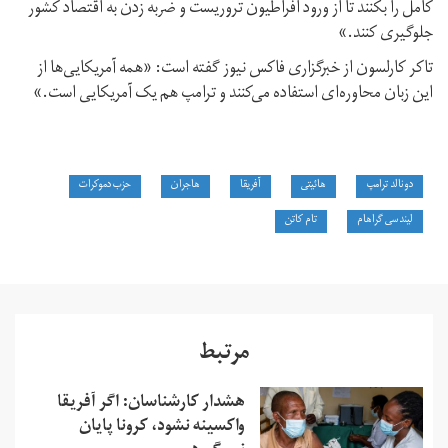
کامل را بکنند تا از ورود افراطیون تروریست و ضربه زدن به اقتصاد کشور
جلوگیری کنند.»
تاکر کارلسون از خبرگزاری فاکس نیوز گفته است: «همه آمریکایی‌ها از
این زبان محاوره‌ای استفاده می‌کنند و ترامپ هم یک آمریکایی است.»
​دونالد ترامپ
هائیتی
آفریقا
هاجران
حزب دموکرات
لیندسی گراهام
تام کاتن
مرتبط
هشدار کارشناسان: اگر آفریقا
واکسینه نشود، کرونا پایان