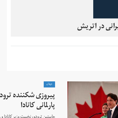
رانی در اتریش
جهان
پیروزی شکننده ترودو
پارلمانی کانادا
جاستین ترودو، نخست وزیر کانادا و 