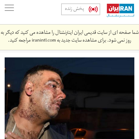
Skip
oggle
پخش زنده
to
ation
main
content
شما صفحه ای از سایت قدیمی ایران اینترنشنال را مشاهده می کنید که دیگر به
روز نمی شود. برای مشاهده سایت جدید به
iranintl.com
مراجعه کنید.
muslim-
man-
suffers-
acid-
attack-
injuries-
by-
teenagers-