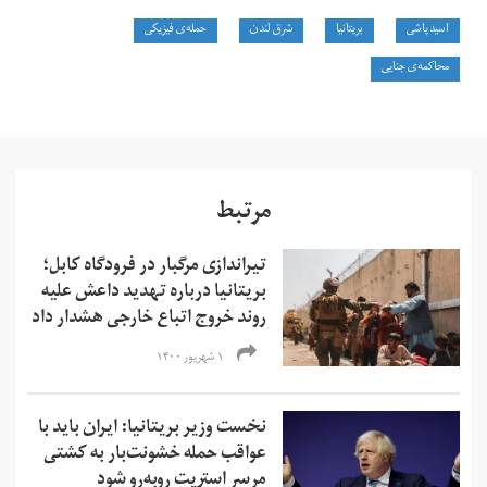
اسید پاشی
بریتانیا
شرق لندن
حمله‌ی فیزیکی
محاکمه‌ی جنایی
مرتبط
تیراندازی مرگبار در فرودگاه کابل؛
بریتانیا درباره تهدید داعش علیه
روند خروج اتباع خارجی هشدار داد
۱ شهریور ۱۴۰۰
نخست وزیر بریتانیا: ایران باید با
عواقب حمله خشونت‌بار به کشتی
مرسر استریت روبه‌رو شود