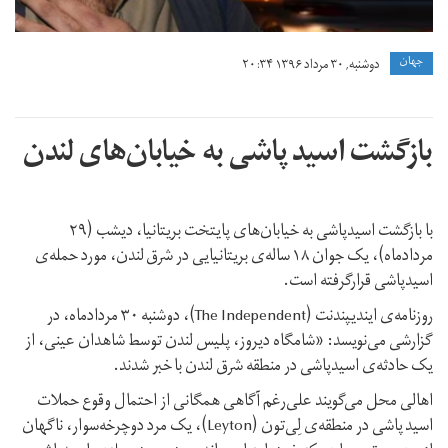
in-
london-
جهان
دوشنبه, ۳۰ مرداد ۱۳۹۶ ۲۰:۳۴
1479359106-
9520.jpg
بازگشت اسید پاشی به خیابان‌های لندن
با بازگشت اسیدپاشی به خیابان‌های پایتخت بریتانیا، دیشب (۲۹
مردادماه)، یک جوان ۱۸ ساله‌ی بریتانیایی در شرق لندن، مورد حمله‌ی
اسیدپاشی قرارگرفته است.
روزنامه‌ی ایندیپندنت (The Independent)، دوشنبه ۳۰ مردادماه، در
گزارشی می‌نویسد: «شامگاه دیروز، پلیس لندن توسط شاهدان عینی، از
یک حادثه‌ی اسیدپاشی در منطقه شرق لندن با خبر شدند.
اهالی محل می‌گویند علی‌رغم آگاهی همگانی از احتمال وقوع حملات
اسید پاشی در منطقه‌ی لِی‌تون (Leyton)، یک مرد دوچرخه‌سوار، ناگهان