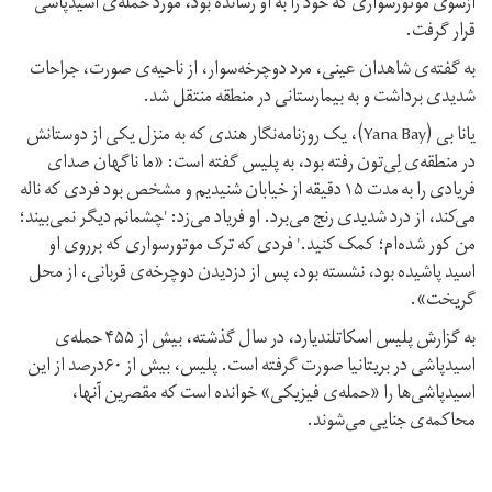
ازسوی موتورسواری که خود را به او رسانده بود، مورد حمله‌ی اسیدپاشی
قرار گرفت.
به گفته‌ی شاهدان عینی، مرد دوچرخه‌سوار، از ناحیه‌ی صورت، جراحات
شدیدی برداشت و به بیمارستانی در منطقه منتقل شد.
یانا بی (Yana Bay)، یک روزنامه‌نگار هندی که به منزل یکی از دوستانش
در منطقه‌ی لِی‌تون رفته بود، به پلیس گفته است: «ما ناگهان صدای
فریادی را به مدت ۱۵ دقیقه از خیابان شنیدیم و مشخص بود فردی که ناله
می‌کند، از درد شدیدی رنج می‌برد. او فریاد می‌زد: 'چشمانم دیگر نمی‌بیند؛
من کور شده‌ام؛ کمک کنید.' فردی که ترک موتورسواری که برروی او
اسید پاشیده بود، نشسته بود، پس از دزدیدن دوچرخه‌ی قربانی، از محل
گریخت».
به گزارش پلیس اسکاتلندیارد، در سال گذشته، بیش از ۴۵۵ حمله‌ی
اسیدپاشی در بریتانیا صورت گرفته است. پلیس، بیش از ۶۰درصد از این
اسیدپاشی‌ها را «حمله‌ی فیزیکی» خوانده است که مقصرین آنها،
محاکمه‌ی جنایی می‌شوند.