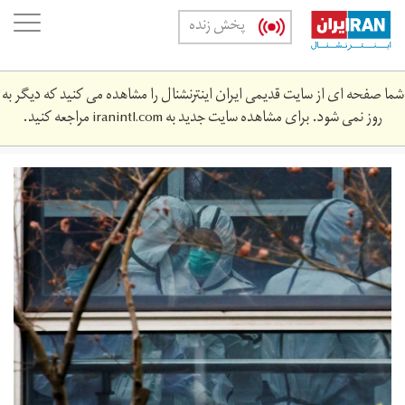
Skip
oggle
پخش زنده
to
ation
main
content
شما صفحه ای از سایت قدیمی ایران اینترنشنال را مشاهده می کنید که دیگر به
روز نمی شود. برای مشاهده سایت جدید به
iranintl.com
مراجعه کنید.
2021-
02-
1291107_rc25kl9dycu4_rtrmadp_3_health-
coronavirus-
snapshot.jpg