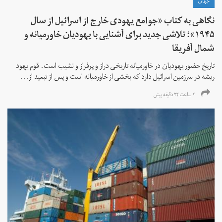
جهان
نگاهی به کتاب «جوامع یهودی خارج از اسرائیل از سال
۱۹۴۵»؛ تلاشی جدید برای آشنایی با یهودیان خاورمیانه و
شمال آفریقا
تاریخ حضور یهودیان در خاورمیانه تاریخی دراز و پرفراز و نشیب است. قوم یهود
ریشه در سرزمین اسرائیل دارد که بخشی از خاورمیانه است و پس از تبعید از...
۴ ساعت ۲۴ دقیقه پیش