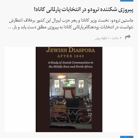
پیروزی شکننده ترودو در انتخابات پارلمانی کانادا
جاستین ترودو، نخست وزیر کانادا و رهبر حزب لیبرال این کشور برخلاف انتظارش
نتوانست در انتخابات زود‌هنگام پارلمانی کانادا به پیروزی مطلق دست یابد و بار...
۴ ساعت ۱۰ دقیقه پیش