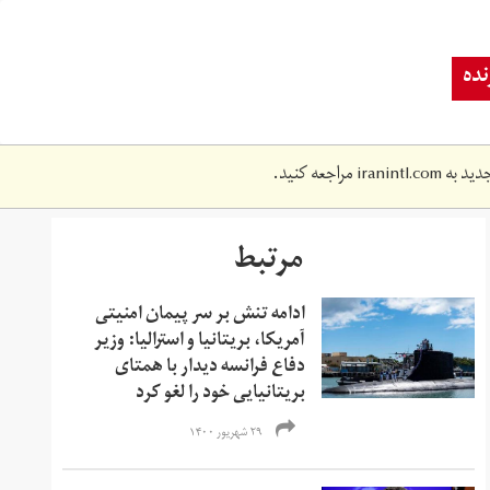
ده
دید به
iranintl.com
مراجعه کنید.
مرتبط
ادامه تنش بر سر پیمان امنیتی
آمریکا، بریتانیا و استرالیا: وزیر
دفاع فرانسه دیدار با همتای
بریتانیایی‌ خود را لغو کرد
۲۹ شهریور ۱۴۰۰