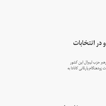
 در انتخابات
رهبر حزب لیبرال این کشور
ود‌هنگام پارلمانی کانادا به