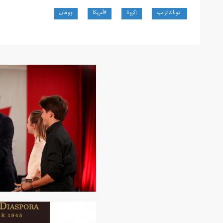
دونالد ترامپ
;کرونا
#آمریکا
ووهان