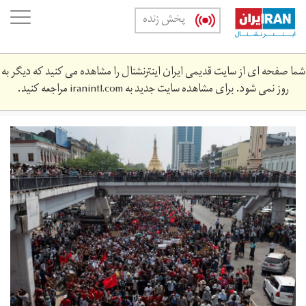
Skip
oggle
پخش زنده
to
ation
main
content
شما صفحه ای از سایت قدیمی ایران اینترنشنال را مشاهده می کنید که دیگر به
روز نمی شود. برای مشاهده سایت جدید به
iranintl.com
مراجعه کنید.
2021-
02-
71362_rc2nnl9nqjet_rtrmadp_3_myanmar-
politics.jpg