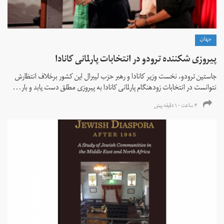
جهان
پیروزی شکننده ترودو در انتخابات پارلمانی کانادا
جاستین ترودو، نخست وزیر کانادا و رهبر حزب لیبرال این کشور برخلاف انتظارش
نتوانست در انتخابات زود‌هنگام پارلمانی کانادا به پیروزی مطلق دست یابد و بار...
۴ ساعت ۱۰ دقیقه پیش