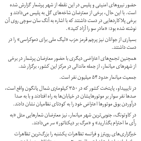
حضور نیروهای امنیتی و پلیس در این نقطه از شهر پرشمار گزارش شده
است. با این حال، برخی از معترضان شاخه‌های گل به پلیس می‌دادند و
برخی پلاکاردهایی در دست داشتند که با اشاره به آنگ سان سوچی روی آن
نوشته شده بود: «مادر سو را آزاد کنید».
بسیاری از جوانان نیز پرچم قرمز حزب «لیگ ملی برای دموکراسی» را در
دست داشتند.
همچنین تجمع‌های اعتراضی دیگری با حضور معترضان پرشمار در برخی
از شهرهای میانمار، از جمله ماندالی در مرکز این کشور، برگزار شد.
جمعیت میانمار حدود ۵۴ میلیون نفر است.
در نایپیداو، پایتخت کشور که در ۳۵۰ کیلومتری شمال یانگون واقع است،
صدها نفر سوار بر موتورهایشان در خیابان‌ها به راه افتادند و با به صدا
درآوردن بوق‌ موتورها اعتراض خود را به کودتای نظامیان نشان دادند.
در کاوتونگ، جنوبی‌ترین شهر میانمار، نیز معترضان شعارهایی مثل «به
رأی ما احترام بگذارید» و «مرگ بر دیکتاتور» سر می‌دادند.
خبرگزاری‌های رویترز و فرانسه تظاهرات یکشنبه را بزرگ‌ترین تظاهرات