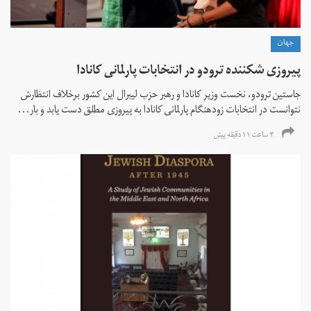
جهان
پیروزی شکننده ترودو در انتخابات پارلمانی کانادا
جاستین ترودو، نخست وزیر کانادا و رهبر حزب لیبرال این کشور برخلاف انتظارش
نتوانست در انتخابات زود‌هنگام پارلمانی کانادا به پیروزی مطلق دست یابد و بار...
۴ ساعت ۱۱ دقیقه پیش