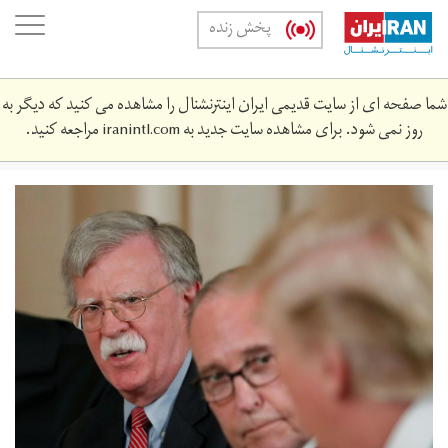
Skip
oggle
پخش زنده
to
ation
main
content
شما صفحه ای از سایت قدیمی ایران اینترنشنال را مشاهده می کنید که دیگر به
روز نمی شود. برای مشاهده سایت جدید به
iranintl.com
مراجعه کنید.
2018-
04-
559790175_rc18ed19c7d0_rtrmadp_3_usa-
japan.jpg