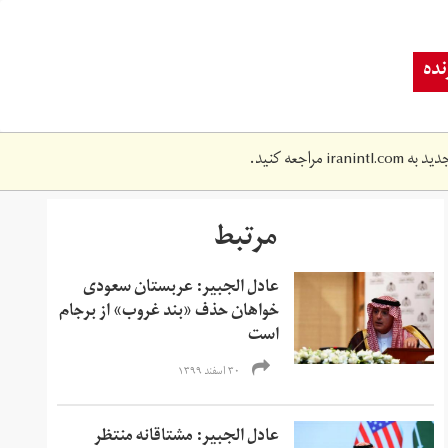
ده
دید به
iranintl.com
مراجعه کنید.
مرتبط
عادل الجبیر: عربستان سعودی
خواهان حذف «بند غروب» از برجام
است
۳۰ اسفند ۱۳۹۹
عادل الجبیر: مشتاقانه منتظر