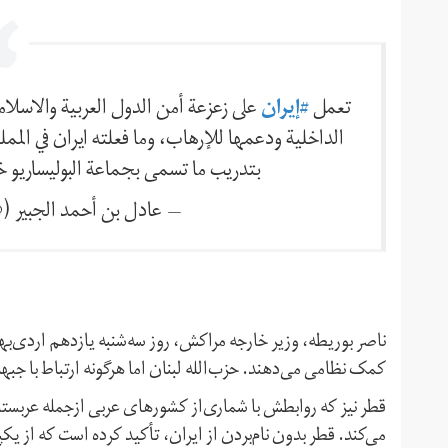
تعمل
#إيران
على زعزعة أمن الدول العربية والاسلا
الداخلية ودعمها للإرهاب، وما فعلته ايران في المملك
بتدريب ما تسمى بجماعة البوليساريو خ
— عادل بن أحمد الجبير (@delAljubeir
ناصر بوریطه، وزیر خارجه مراکش، روز سه‌شنبه یازدهم اردی‌بهش
کمک نظامی می‌دهند. حزب‌الله لبنان اما هر‌گونه ارتباط با جب
قطر نیز که روابطش با شماری‌از کشورهای عربی ازجمله عربستا
می‌کند. قطر بدون نام‌بردن از ایران، تأکید کرده است که از 