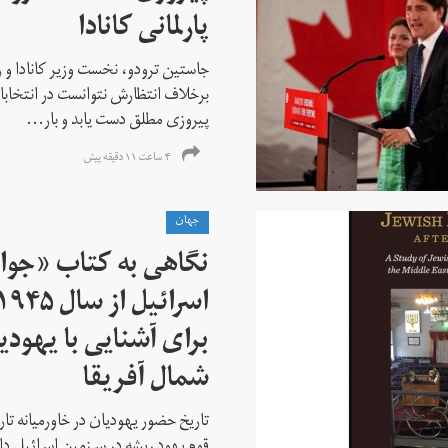
پارلمانی کانادا
جاستین ترودو، نخست وزیر کانادا و 
برخلاف انتظارش نتوانست در انتخابات ز
پیروزی مطلق دست یابد و بار...
۴ ساعت ۱۱ دقیقه پیش
جهان
نگاهی به کتاب «جوا
برای آشنایی با یهودیا
شمال آفریقا
تاریخ حضور یهودیان در خاورمیانه تا
قوم یهود ریشه در سرزمین اسرائیل دا