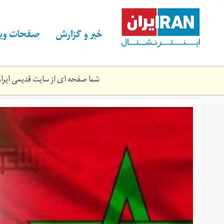
Skip
to
main
خبر و گزارش
صفحات ویژ
content
شما صفحه ای از سایت قدیمی ایران 
bb657775-
35a8-
4442-
a6b0-
061d5b7863ce_16x9_600x338-
1000x550-
c_0.jpg