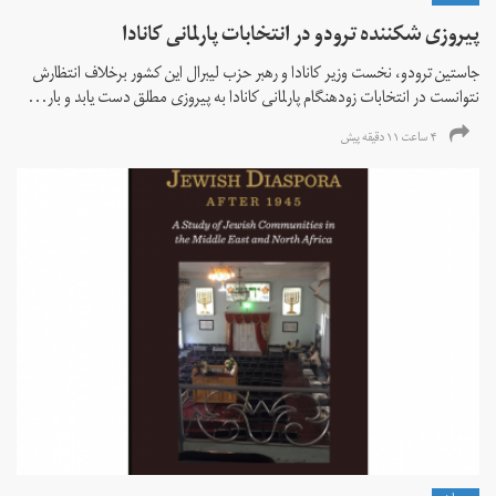
پیروزی شکننده ترودو در انتخابات پارلمانی کانادا
جاستین ترودو، نخست وزیر کانادا و رهبر حزب لیبرال این کشور برخلاف انتظارش
نتوانست در انتخابات زود‌هنگام پارلمانی کانادا به پیروزی مطلق دست یابد و بار...
۴ ساعت ۱۱ دقیقه پیش