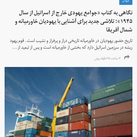
جهان
نگاهی به کتاب «جوامع یهودی خارج از اسرائیل از سال
۱۹۴۵»؛ تلاشی جدید برای آشنایی با یهودیان خاورمیانه و
شمال آفریقا
تاریخ حضور یهودیان در خاورمیانه تاریخی دراز و پرفراز و نشیب است. قوم یهود
ریشه در سرزمین اسرائیل دارد که بخشی از خاورمیانه است و پس از تبعید از...
۴ ساعت ۲۵ دقیقه پیش