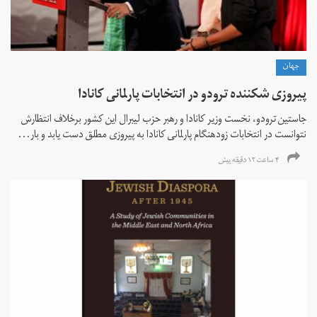
جهان
پیروزی شکننده ترودو در انتخابات پارلمانی کانادا
جاستین ترودو، نخست وزیر کانادا و رهبر حزب لیبرال این کشور برخلاف انتظارش
نتوانست در انتخابات زود‌هنگام پارلمانی کانادا به پیروزی مطلق دست یابد و بار...
۴ ساعت ۱۲ دقیقه پیش