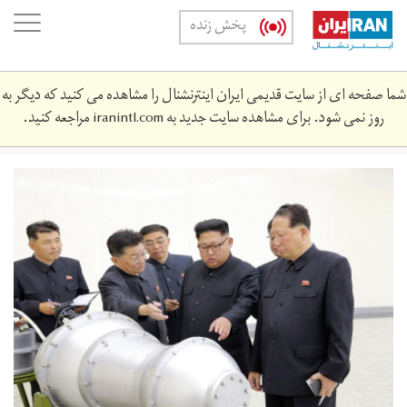
Skip
oggle
پخش زنده
to
ation
main
content
شما صفحه ای از سایت قدیمی ایران اینترنشنال را مشاهده می کنید که دیگر به
روز نمی شود. برای مشاهده سایت جدید به
iranintl.com
مراجعه کنید.
234270e3-
15db-
4a0e-
9385-
19a8f257ff0e.jpg