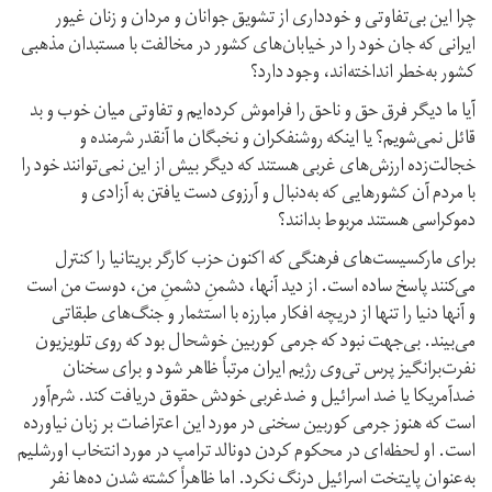
چرا این بی‌تفاوتی و خودداری از تشویق جوانان و مردان و زنان غیور
ایرانی که جان خود را در خیابان‌های کشور در مخالفت با مستبدان مذهبی
کشور به‌خطر انداخته‌اند، وجود دارد؟
آیا ما دیگر فرق حق و ناحق را فراموش کرده‌ایم و تفاوتی میان خوب و بد
قائل نمی‌شویم؟ یا اینکه روشنفکران و نخبگان ما آنقدر شرمنده و
خجالت‌زده ارزش‌های غربی هستند که دیگر بیش از این نمی‌توانند خود را
با مردم آن کشورهایی که به‌دنبال و آرزوی دست یافتن به آزادی و
دموکراسی هستند مربوط بدانند؟
برای مارکسیست‌های فرهنگی که اکنون حزب کارگر بریتانیا را کنترل
می‌کنند پاسخ ساده است. از دید آنها، دشمنِ دشمنِ من، دوست من است
و آنها دنیا را تنها از دریچه افکار مبارزه با استثمار و جنگ‌های طبقاتی
می‌بیند. بی‌جهت نبود که جرمی کوربین خوشحال بود که روی تلویزیون
نفرت‌برانگیز پرس تی‌وی رژیم ایران مرتباً ظاهر شود و برای سخنان
ضدآمریکا یا ضد اسرائیل و ضد‌غربی خودش حقوق دریافت کند. شرم‌آور
است که هنوز جرمی کوربین سخنی در مورد این اعتراضات بر زبان نیاورده
است. او لحظه‌ای در محکوم کردن دونالد ترامپ در مورد انتخاب اورشلیم
به‌عنوان پایتخت اسرائیل درنگ نکرد. اما ظاهراً کشته شدن ده‌ها نفر