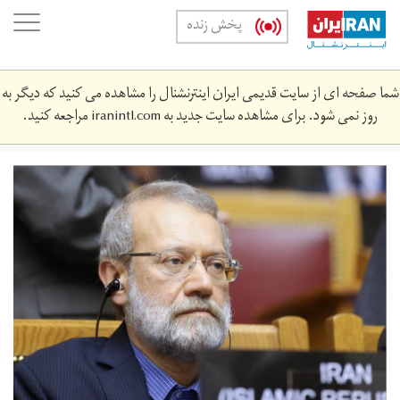
Skip
oggle
پخش زنده
to
ation
main
content
شما صفحه ای از سایت قدیمی ایران اینترنشنال را مشاهده می کنید که دیگر به
روز نمی شود. برای مشاهده سایت جدید به
iranintl.com
مراجعه کنید.
1479467_802.jpg