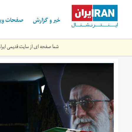
Skip
to
main
خبر و گزارش
صفحات ویژ
content
شما صفحه ای از سایت قدیمی ایران 
iranballistic_0.jpg