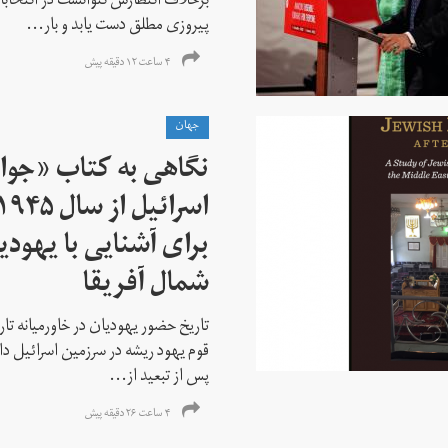
برخلاف انتظارش نتوانست در انتخابات ز
پیروزی مطلق دست یابد و بار...
۴ ساعت ۱۲ دقیقه پیش
جهان
نگاهی به کتاب «جوا
برای آشنایی با یهودیا
شمال آفریقا
تاریخ حضور یهودیان در خاورمیانه تا
قوم یهود ریشه در سرزمین اسرائیل دا
پس از تبعید از...
۴ ساعت ۲۶ دقیقه پیش