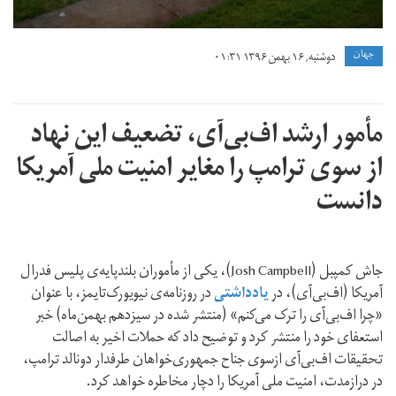
جهان
دوشنبه, ۱۶ بهمن ۱۳۹۶ ۰۱:۳۱
مأمور ارشد اف‌بی‌آی، تضعیف این نهاد
از سوی ترامپ را مغایر امنیت ملی آمریکا
دانست
جاش کمپبل (Josh Campbell)، یکی از مأموران بلندپایه‌ی پلیس فدرال
آمریکا (اف‌بی‌آی)، در
یادداشتی
در روزنامه‌ی نیویورک‌تایمز، با عنوان
«چرا اف‌بی‌آی را ترک می‌کنم» (منتشر شده در سیزدهم بهمن‌ماه) خبر
استعفای خود را منتشر کرد و توضیح داد که حملات اخیر به اصالت
تحقیقات اف‌بی‌آی ازسوی جناح جمهوری‌خواهان طرفدار دونالد ترامپ،
در درازمدت، امنیت ملی آمریکا را دچار مخاطره خواهد کرد.