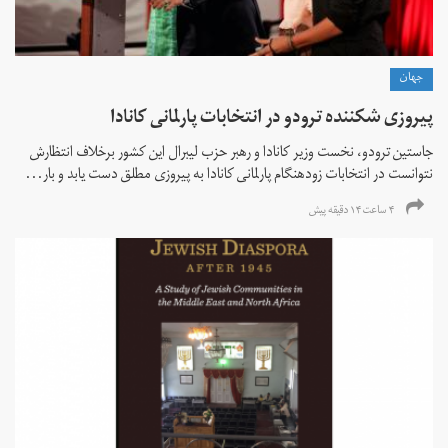
جهان
پیروزی شکننده ترودو در انتخابات پارلمانی کانادا
جاستین ترودو، نخست وزیر کانادا و رهبر حزب لیبرال این کشور برخلاف انتظارش
نتوانست در انتخابات زود‌هنگام پارلمانی کانادا به پیروزی مطلق دست یابد و بار...
۴ ساعت ۱۴ دقیقه پیش