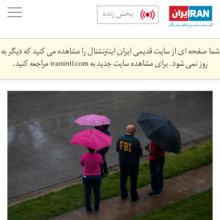
Skip
oggle
پخش زنده
to
ation
main
content
شما صفحه ای از سایت قدیمی ایران اینترنشنال را مشاهده می کنید که دیگر به
روز نمی شود. برای مشاهده سایت جدید به
iranintl.com
مراجعه کنید.
merlin_86340754_232375ab-
0f86-
4409-
a1cc-
e11cbcc4271d-
superjumbo.jpg