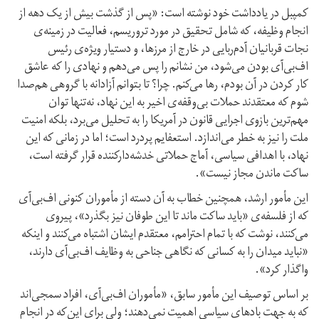
کمپبل در یادداشت خود نوشته است: «پس از گذشت بیش از یک دهه از
انجام وظیفه، که شامل تحقیق در مورد تروریسم، فعالیت در زمینه‌ی
نجات قربانیان آدم‌ربایی در خارج از مرزها، و دستیار ویژه‌ی رئیس
اف‌بی‌آی بودن می‌شود، من نشانم را پس می‌دهم و نهادی را که عاشق
کار کردن در آن بودم، رها می‌کنم. چرا؟ تا بتوانم آزادانه با گروهی هم‌صدا
شوم که معتقدند حملات بی‌وقفه‌ی اخیر به این نهاد، نه‌تنها توان
مهم‌ترین بازوی اجرایی قانون در آمریکا را به تحلیل می‌برد، بلکه امنیت
ملت را نیز به خطر می‌اندازد. استعفایم پردرد است؛ اما در زمانی که این
نهاد، با اهدافی سیاسی، آماج حملاتی خدشه‌دار‌کننده قرار گرفته است،
ساکت ماندن مجاز نیست».
این مأمور ارشد، همچنین خطاب به آن دسته از مأموران کنونی اف‌بی‌آی
که از فلسفه‌ی «باید ساکت ماند تا این طوفان نیز بگذرد»، پیروی
می‌کنند، نوشت که با تمام احترامم، معتقدم ایشان اشتباه می‌کنند و اینکه
«نباید میدان را به کسانی که نگاهی جناحی به وظایف اف‌بی‌آی دارند،
واگذار کرد».
بر اساس توصیف این مأمور سابق، «مأموران اف‌بی‌آی، افراد سمجی‌اند
که به جهت بادهای سیاسی اهمیت نمی‌دهند؛ ولی برای این‌که در انجام