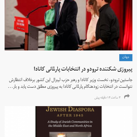
جهان
پیروزی شکننده ترودو در انتخابات پارلمانی کانادا
جاستین ترودو، نخست وزیر کانادا و رهبر حزب لیبرال این کشور برخلاف انتظارش
نتوانست در انتخابات زود‌هنگام پارلمانی کانادا به پیروزی مطلق دست یابد و بار...
۴ ساعت ۱۴ دقیقه پیش