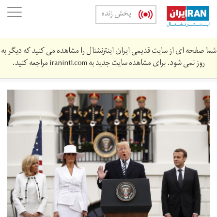
Skip
oggle
پخش زنده
to
ation
main
content
شما صفحه ای از سایت قدیمی ایران اینترنشنال را مشاهده می کنید که دیگر به
روز نمی شود. برای مشاهده سایت جدید به
iranintl.com
مراجعه کنید.
2018-
04-
44141035_hp1ee4o1asj8g_rtrmadp_3_usa-
france.jpg