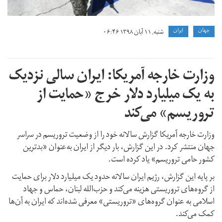
of-
dollars-
جهان
ايران
شنبه, ۱۱ آبان ۱۳۹۸ ۰۶:۴۶
on-
militias-
in-
وزارت خارجه آمریکا: ایران سالی نزدیک
iraq-
به یک میلیارد دلار خرج «حمایت از
and-
تروریسم» می‌کند
syria.jpg
وزارت خارجه آمریکا گزارش سالانه خود را از وضعیت تروریسم در سراسر
جهان منتشر کرد. در این گزارش، بار دیگر از ایران به‌عنوان «بدترین
کشور حامی تروریسم» یاد کرده است.
بر پایه این گزارش، رژیم ایران سالانه حدود یک میلیارد دلار برای حمایت
از گروه‌های تروریستی هزینه می‌کند و حزب‌الله لبنان، حماس و جهاد
اسلامی به عنوان گروه‌های «تروریستی» معرفی شده‌اند که ایران به آن‌ها
کمک می‌کند.