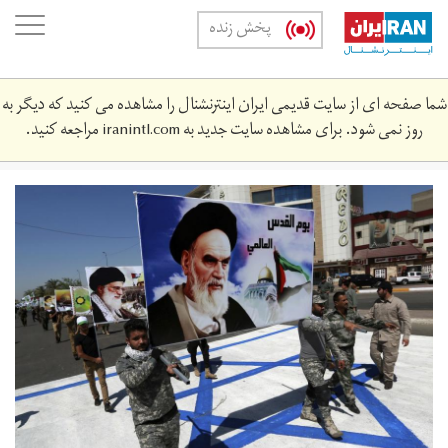
Skip
oggle
پخش زنده
to
ation
main
content
شما صفحه ای از سایت قدیمی ایران اینترنشنال را مشاهده می کنید که دیگر به
روز نمی شود. برای مشاهده سایت جدید به
iranintl.com
مراجعه کنید.
ifmat-
iran-
regime-
has-
spent-
over-
16-
billions-