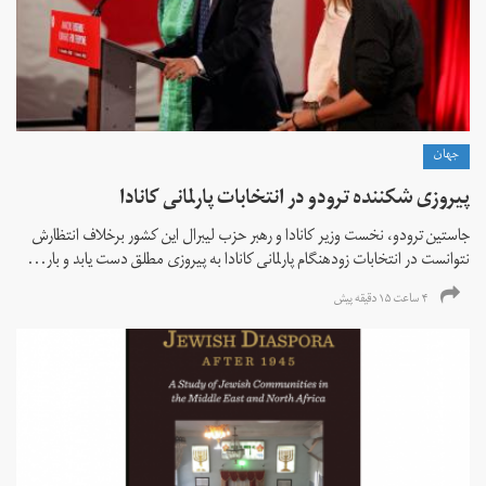
جهان
پیروزی شکننده ترودو در انتخابات پارلمانی کانادا
جاستین ترودو، نخست وزیر کانادا و رهبر حزب لیبرال این کشور برخلاف انتظارش
نتوانست در انتخابات زود‌هنگام پارلمانی کانادا به پیروزی مطلق دست یابد و بار...
۴ ساعت ۱۵ دقیقه پیش