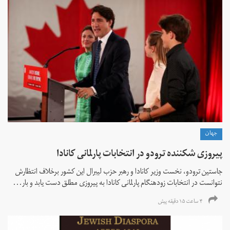
جهان
پیروزی شکننده ترودو در انتخابات پارلمانی کانادا
جاستین ترودو، نخست وزیر کانادا و رهبر حزب لیبرال این کشور برخلاف انتظارش
نتوانست در انتخابات زود‌هنگام پارلمانی کانادا به پیروزی مطلق دست یابد و بار...
۴ ساعت ۱۵ دقیقه پیش