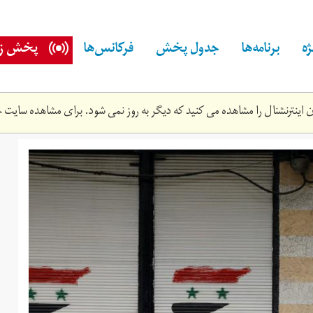
ه
برنامه‌ها
جدول پخش
فرکانس‌ها
پخش زن
اینترنشنال را مشاهده می کنید که دیگر به روز نمی شود. برای مشاهده سایت ج
12t050342z_2009241